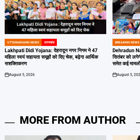
UTTARAKHAND NEWS
उत्तराखंड
BREAKING NEWS
POSTED
POSTED
IN
IN
Lakhpati Didi Yojana: देहरादून नगर निगम ने 47
Dehradun Na
महिला स्वयं सहायता समूहों को दिए चेक, बढ़ेगा आर्थिक
सितंबर को लगेग
सशक्तिकरण
समेत कई मामलों
August 5, 2026
August 5, 20
on
on
MORE FROM AUTHOR