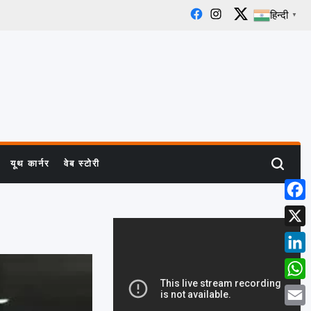
हिन्दी
▼
Facebook
Instagram
X
यूथ कार्नर
वेब स्टोरी
Search
Face
X
Linke
What