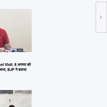
CS ने
की तै
i Visit: 8 अगस्त को
 जनसभा, BJP ने बताया