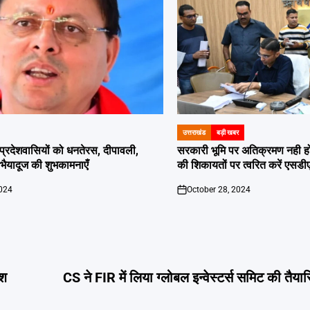
उत्तराखंड
बड़ी खबर
POSTED
IN
दी प्रदेशवासियों को धनतेरस, दीपावली,
सरकारी भूमि पर अतिक्रमण नही होगा बर
ं भैयादूज की शुभकामनाएँ
की शिकायतों पर त्वरित करें एसडी
2024
October 28, 2024
on
ेश
CS ने FIR में लिया ग्लोबल इन्वेस्टर्स समिट की तैया