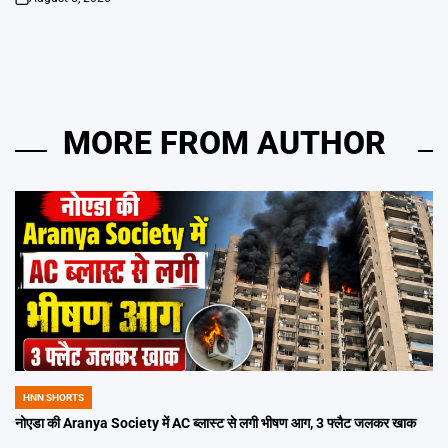
on
MORE FROM AUTHOR
HNN SHORTS
POSTED
IN
नोएडा की Aranya Society में AC ब्लास्ट से लगी भीषण आग, 3 फ्लैट जलकर खाक