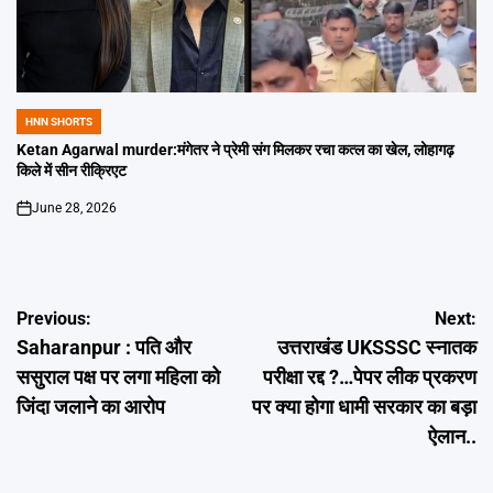
HNN SHORTS
POSTED
IN
Ketan Agarwal murder:मंगेतर ने प्रेमी संग मिलकर रचा कत्ल का खेल, लोहागढ़
किले में सीन रीक्रिएट
June 28, 2026
on
Post
Previous:
Next:
Saharanpur : पति और
उत्तराखंड UKSSSC स्नातक
navigation
ससुराल पक्ष पर लगा महिला को
परीक्षा रद्द ?…पेपर लीक प्रकरण
जिंदा जलाने का आरोप
पर क्या होगा धामी सरकार का बड़ा
ऐलान..