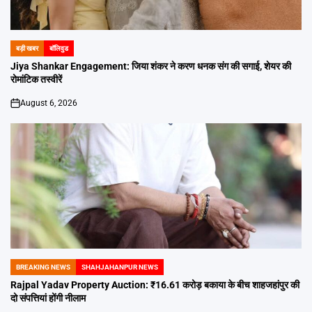
बड़ी खबर
बॉलिवुड
POSTED
IN
Jiya Shankar Engagement: जिया शंकर ने करण धनक संग की सगाई, शेयर की
रोमांटिक तस्वीरें
August 6, 2026
on
BREAKING NEWS
SHAHJAHANPUR NEWS
POSTED
IN
Rajpal Yadav Property Auction: ₹16.61 करोड़ बकाया के बीच शाहजहांपुर की
दो संपत्तियां होंगी नीलाम