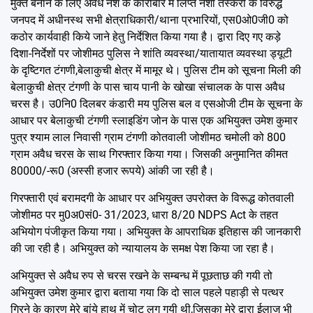
मुक्त बनाने के लिए अवैध नशे के कारोबार में लिप्त नशा तस्करों के विरुद्ध
जनपद में अधीनस्थ सभी क्षेत्राधिकारी/थाना प्रभारियों, एस0ओ0जी0 को
कठोर कार्यवाही किये जाने हेतु निर्देशित किया गया है। द्वारा दिए गए कड़े
दिशा-निर्देशों पर जोशीमठ पुलिस ने शांति व्यवस्था/यातायात व्यवस्था ड्यूटी
के दृष्टिगत टंगणी,बेलाकुची क्षेत्र में मामूर थे। पुलिस टीम को सूचना मिली की
बेलाकुची क्षेत्र टंगणी के पास चाय पानी के खोखा संचालक के पास अवैध
चरस है। उ0नि0 दिलबर कंडारी मय पुलिस बल व एसओजी टीम के सूचना के
आधार पर बेलाकुची टंगणी स्लाइडिंग जोन के पास एक अभियुक्त उमेश कुमार
पुत्र श्याम लाल निवासी ग्राम टंगणी कोतवाली जोशीमठ चमोली को 800
ग्राम अवैध चरस के साथ गिरफ्तार किया गया। जिसकी अनुमानित कीमत
80000/-रू0 (अस्सी हजार रूपये) आंकी जा रही है।
गिरफ्तारी एवं बरामदगी के आधार पर अभियुक्त उपरोक्त के विरूद्ध कोतवाली
जोशीमठ पर मु0अ0सं0- 31/2023, धारा 8/20 NDPS Act के तहत
अभियोग पंजीकृत किया गया। अभियुक्त के आपराधिक इतिहास की जानकारी
की जा रही है। अभियुक्त को न्यायालय के समक्ष पेश किया जा रहा है।
अभियुक्त से अवैध रुप से चरस रखने के सम्बन्ध में पूछताछ की गयी तो
अभियुक्त उमेश कुमार द्वारा बताया गया कि दो साल पहले पहाड़ी से पत्थर
गिरने के कारण मेरे बांये हाथ में चोट लग गयी थी,जिसका मेरे द्वारा ईलाज भी