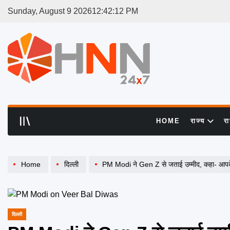
Skip
Sunday, August 9 2026
12
:
42
:
13
PM
to
content
HNN
24x7
HOME
राज्य
र
Home
दिल्ली
PM Modi ने Gen Z से जताई उम्मीद, कहा- आपके ह
दिल्ली
POSTED
IN