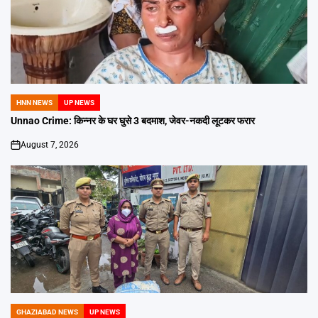
HNN NEWS
UP NEWS
POSTED
IN
Unnao Crime: किन्नर के घर घुसे 3 बदमाश, जेवर-नकदी लूटकर फरार
August 7, 2026
on
GHAZIABAD NEWS
UP NEWS
POSTED