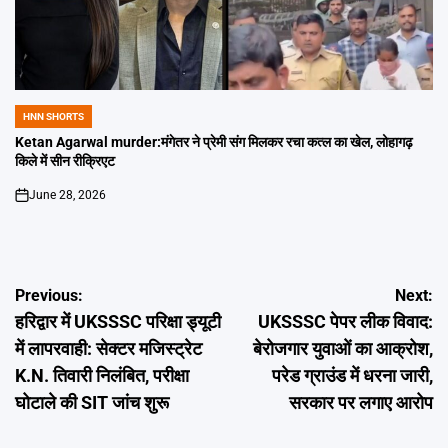
HNN SHORTS
POSTED
IN
Ketan Agarwal murder:मंगेतर ने प्रेमी संग मिलकर रचा कत्ल का खेल, लोहागढ़
किले में सीन रीक्रिएट
June 28, 2026
on
Post
Previous:
Next:
हरिद्वार में UKSSSC परिक्षा ड्यूटी
UKSSSC पेपर लीक विवाद:
navigation
में लापरवाही: सेक्टर मजिस्ट्रेट
बेरोजगार युवाओं का आक्रोश,
K.N. तिवारी निलंबित, परीक्षा
परेड ग्राउंड में धरना जारी,
घोटाले की SIT जांच शुरू
सरकार पर लगाए आरोप