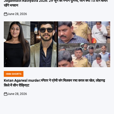
Jagannath Rathyatra 2026: 29 जून को स्नान पूर्णिमा, जानें क्यों 15 दिन बीमार
रहेंगे भगवान
June 28, 2026
on
HNN SHORTS
POSTED
IN
Ketan Agarwal murder:मंगेतर ने प्रेमी संग मिलकर रचा कत्ल का खेल, लोहागढ़
किले में सीन रीक्रिएट
June 28, 2026
on