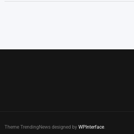
Theme TrendingNews designed by
WPInterface
.