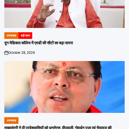
उत्तराखंड
बड़ी खबर
POSTED
IN
दून मेडिकल कॉलेज में एमडी की सीटों का बढ़ा दायरा
October 28, 2024
on
उत्तराखंड
POSTED
IN
मुख्यमंत्री ने दी प्रदेशवासियों को धनतेरस, दीपावली, गोवर्धन पूजा एवं भैयादूज की