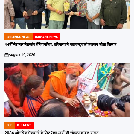
BREAKING NEWS
HARYANA NEWS
POSTED
IN
44वीं नेशनल नेटबॉल चैंपियनशिप: हरियाणा ने महाराष्ट्र को हराकर जीता खिताब
August 10, 2026
on
BJP
BJP NEWS
POSTED
IN
2036 ओलंपिक मेजबानी के लिए रेखा आर्या की संकल्प कांवड़ यात्रा