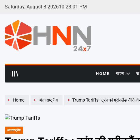
Skip
Saturday, August 8 2026
10
:
23
:
02
PM
to
content
HNN
24x7
HOME
राज्य
र
Home
अंतरराष्ट्रीय
Trump Tariffs : ट्रंप की ग्रीनलैंड नीति,विरो
अंतरराष्ट्रीय
POSTED
IN