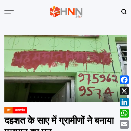
Skip
to
Menu
Sear
content
HNN
24x7
Face
X
Linke
होम
उत्तराखंड
POSTED
IN
दहशत के साए में ग्रामीणों ने बनाया
What