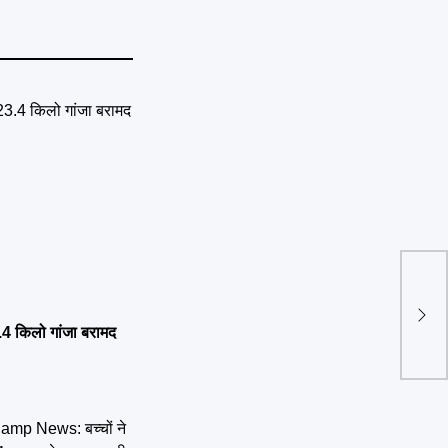
अजय 
अनाउ
रिली
.4 किलो गांजा बरामद