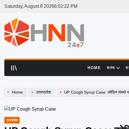
Skip
Saturday, August 8 2026
6
:
02
:
23
PM
to
content
HNN
24x7
HOME
राज्य
र
Home
उत्तरप्रदेश
UP Cough Syrup Case: कोडिन मामले पर सीएम योग
उत्तरप्रदेश
POSTED
IN