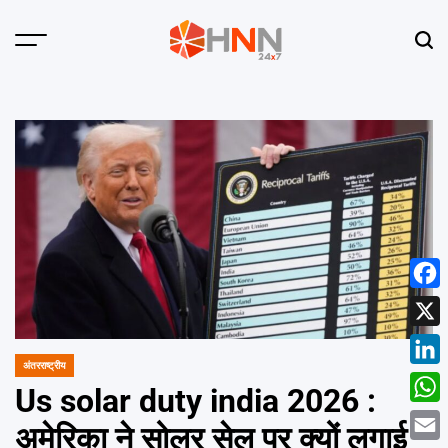
Skip
to
Menu
Sear
content
HNN
24x7
Face
X
अंतरराष्ट्रीय
POSTED
Linke
IN
Us solar duty india 2026 :
What
अमेरिका ने सोलर सेल पर क्यों लगाई