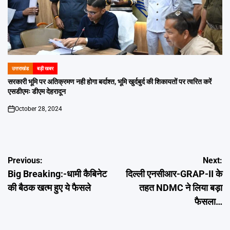
उत्तराखंड
बड़ी खबर
POSTED
IN
सरकारी भूमि पर अतिक्रमण नही होगा बर्दाश्त, भूमि खुर्दबुर्द की शिकायतों पर त्वरित करें
एसडीएमः डीएम देहरादून
October 28, 2024
on
Post
Previous:
Next:
Big Breaking:-धामी कैबिनेट
दिल्ली एनसीआर-GRAP-II के
navigation
की बैठक खत्म हुए ये फैसले
तहत NDMC ने लिया बड़ा
फैसला…