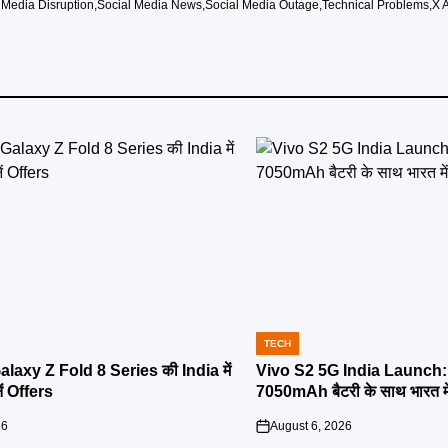
 Media Disruption
,
Social Media News
,
Social Media Outage
,
Technical Problems
,
X 
TECH
POSTED
IN
axy Z Fold 8 Series की India में
Vivo S2 5G India Launch: 
ें Offers
7050mAh बैटरी के साथ भारत में 
26
August 6, 2026
on