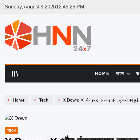
Skip
Sunday, August 9 2026
12
:
45
:
27
PM
to
content
HNN
24x7
HOME
राज्य
र
Home
Tech
X Down: X और इंस्टाग्राम डाउन, यूजर्स को हुई 
TECH
POSTED
IN