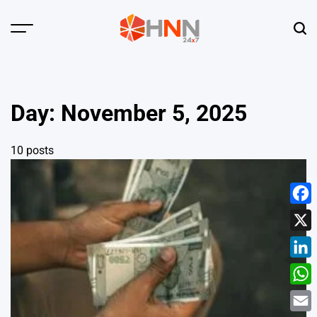
Skip
to
Menu
Sear
content
HNN
24x7
Day:
November 5, 2025
10 posts
Face
X
Linke
What