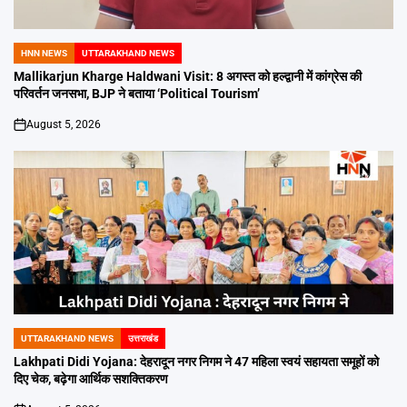
HNN NEWS
UTTARAKHAND NEWS
POSTED
IN
Mallikarjun Kharge Haldwani Visit: 8 अगस्त को हल्द्वानी में कांग्रेस की
परिवर्तन जनसभा, BJP ने बताया ‘Political Tourism’
August 5, 2026
on
UTTARAKHAND NEWS
उत्तराखंड
POSTED
IN
Lakhpati Didi Yojana: देहरादून नगर निगम ने 47 महिला स्वयं सहायता समूहों को
दिए चेक, बढ़ेगा आर्थिक सशक्तिकरण