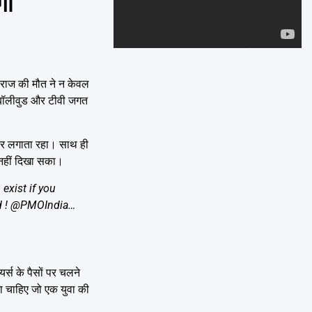
गा
Emai
वराज की मौत ने न केवल
ब बॉलीवुड और टीवी जगत
हार लगाता रहा। साथ ही
 नहीं दिखा सका।
exist if you
d !
@PMOIndia
…
र्स के पैसों पर चलने
ना चाहिए जो एक युवा की