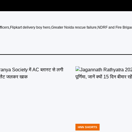
ficers
,
Flipkart delivery boy hero
,
Greater Noida rescue failure
,
NDRF and Fire Brigad
HNN SHORTS
POSTED