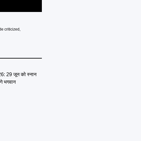
e criticized
,