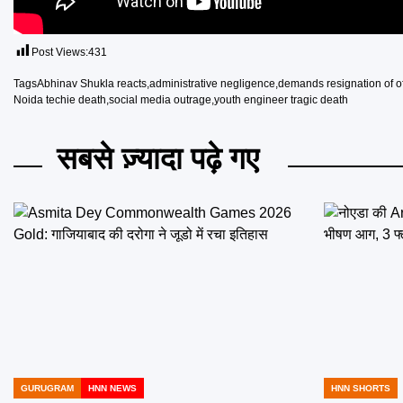
Post Views:
431
Tags
Abhinav Shukla reacts
,
administrative negligence
,
demands resignation of of
Noida techie death
,
social media outrage
,
youth engineer tragic death
सबसे ज़्यादा पढ़े गए
GURUGRAM
HNN NEWS
HNN SHORTS
POSTED
POSTED