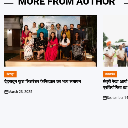
MORE FROM AUTHOR
देहरादून
उत्तराखंड
POSTED
POSTED
IN
IN
देहरादून फूड लिटरेचर फेस्टिवल का भव्य समापन
मंत्री रेखा आर्
प्रतियोगिता का
March 23, 2025
on
September 14
on