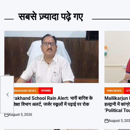
सबसे ज़्यादा पढ़े गए
UTTARAKHAND NEWS
उत्तराखंड
HNN NEWS
UT
POSTED
POSTED
IN
IN
Uttarakhand School Rain Alert: भारी बारिश के
Mallikarjun 
बीच शिक्षा विभाग अलर्ट, जर्जर स्कूलों में पढ़ाई पर रोक
हल्द्वानी में क
‘Political To
August 5, 2026
on
August 5, 20
on