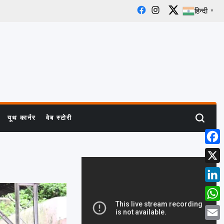
हिन्दी
▼
Facebook
Instagram
X
यूथ कार्नर
वेब स्टोरी
Search
Face
X
Linke
What