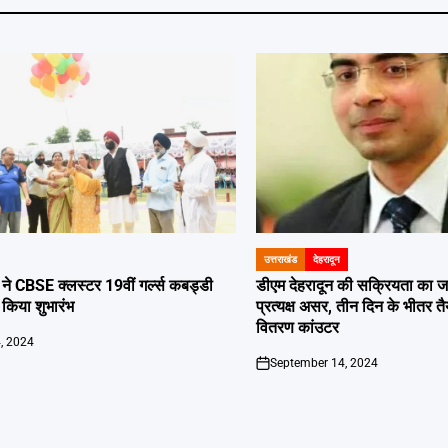
उत्तराखंड
देहरादून
POSTED
IN
या ने CBSE क्लस्टर 19वीं गर्ल्स कबड्डी
डीएम देहरादून की सक्रियता का ज
 किया शुभारंभ
प्रत्यक्ष असर, तीन दिन के भीतर तै
वितरण कांउटर
, 2024
September 14, 2024
on