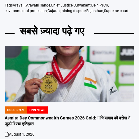
Tags
Aravalli
,
Aravalli Range
,
Chief Justice Suryakant
,
Delhi-NCR
,
environmental protection
,
Gujarat
,
mining dispute
,
Rajasthan
,
Supreme court
सबसे ज़्यादा पढ़े गए
GURUGRAM
HNN NEWS
POSTED
IN
Asmita Dey Commonwealth Games 2026 Gold: गाजियाबाद की दरोगा ने
जूडो में रचा इतिहास
August 1, 2026
on