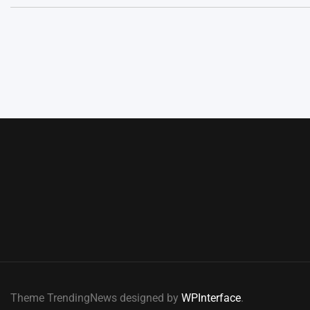
Theme TrendingNews designed by
WPInterface
.