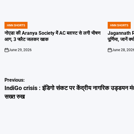
HNN SHORTS
HNN SHORTS
POSTED
POSTED
IN
IN
नोएडा की Aranya Society में AC ब्लास्ट से लगी भीषण
Jagannath Ra
आग, 3 फ्लैट जलकर खाक
पूर्णिमा, जानें क
June 29, 2026
June 28, 202
on
on
Post
Previous:
IndiGo crisis : इंडिगो संकट पर केंद्रीय नागरिक उड्डयन मंत
navigation
सख्त रुख