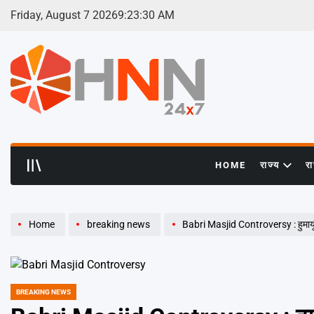
Skip
Friday, August 7 2026
9
:
23
:
31
AM
to
content
HNN
24x7
HOME
राज्य
र
Home
breaking news
Babri Masjid Controversy : हुमायू
BREAKING NEWS
POSTED
IN