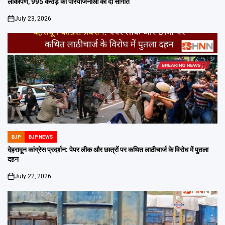
लोकार्पण, 995 करोड़ की परियोजनाओं की दी सौगात
July 23, 2026
on
BJP
BJP NEWS
POSTED
IN
देहरादून कांग्रेस प्रदर्शन: पेपर लीक और छात्रों पर कथित लाठीचार्ज के विरोध में पुतला
दहन
July 22, 2026
on