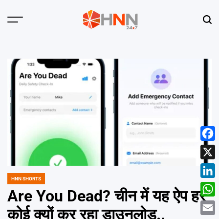
Skip
to
Menu
Sear
content
HNN
24x7
Face
X
HNN SHORTS
POSTED
Linke
IN
Are You Dead? चीन में यह ऐप हर
What
कोई क्यों कर रहा डाउनलोड..