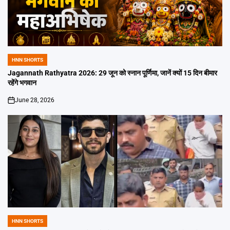
HNN SHORTS
POSTED
IN
Jagannath Rathyatra 2026: 29 जून को स्नान पूर्णिमा, जानें क्यों 15 दिन बीमार
रहेंगे भगवान
June 28, 2026
on
HNN SHORTS
POSTED