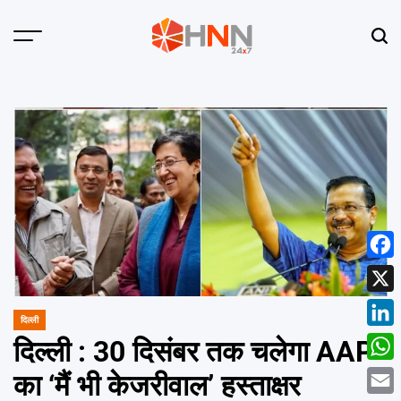
Skip
to
Menu
Sear
content
HNN
24x7
Face
X
दिल्ली
POSTED
Linke
IN
दिल्ली : 30 दिसंबर तक चलेगा AAP
What
का ‘मैं भी केजरीवाल’ हस्ताक्षर