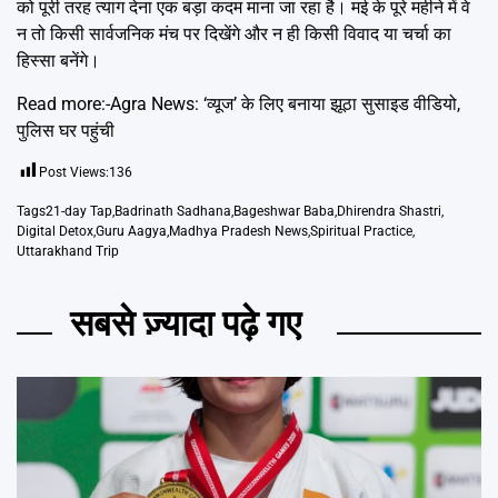
को पूरी तरह त्याग देना एक बड़ा कदम माना जा रहा है। मई के पूरे महीने में वे
न तो किसी सार्वजनिक मंच पर दिखेंगे और न ही किसी विवाद या चर्चा का
हिस्सा बनेंगे।
Read more:-
Agra News: ‘व्यूज’ के लिए
बनाया
झूठा सुसाइड वीडियो,
पुलिस घर पहुंची
Post Views:
136
Tags
21-day Tap
,
Badrinath Sadhana
,
Bageshwar Baba
,
Dhirendra Shastri
,
Digital Detox
,
Guru Aagya
,
Madhya Pradesh News
,
Spiritual Practice
,
Uttarakhand Trip
सबसे ज़्यादा पढ़े गए