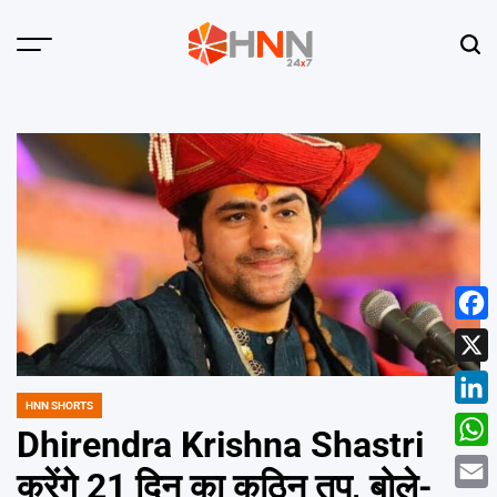
Skip
to
Menu
Sear
content
HNN
24x7
Face
X
HNN SHORTS
POSTED
Linke
IN
Dhirendra Krishna Shastri
What
करेंगे 21 दिन का कठिन तप, बोले-