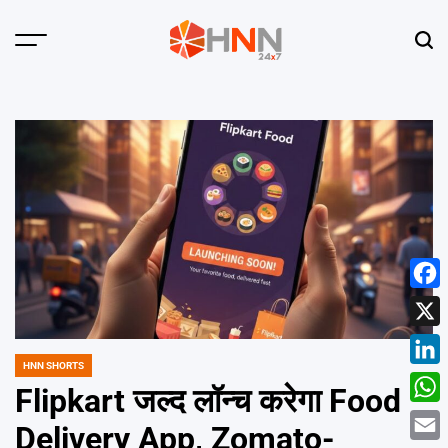
Skip
to
Menu
Sear
content
HNN
24x7
Face
X
HNN SHORTS
POSTED
Linke
IN
Flipkart जल्द लॉन्च करेगा Food
What
Delivery App, Zomato-