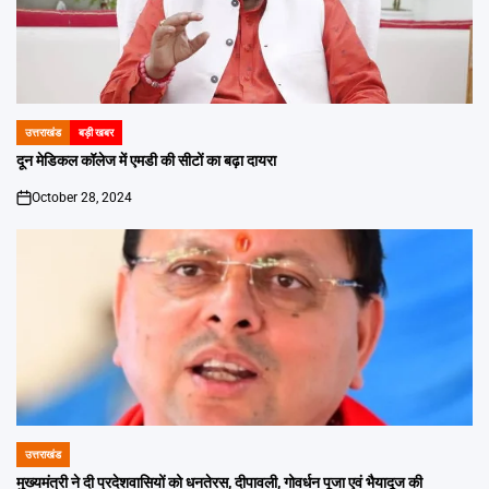
उत्तराखंड
बड़ी खबर
POSTED
IN
दून मेडिकल कॉलेज में एमडी की सीटों का बढ़ा दायरा
October 28, 2024
on
उत्तराखंड
POSTED
IN
मुख्यमंत्री ने दी प्रदेशवासियों को धनतेरस, दीपावली, गोवर्धन पूजा एवं भैयादूज की