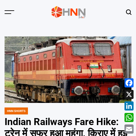
Skip
to
Menu
Sear
content
HNN
24x7
Face
X
HNN SHORTS
POSTED
Linke
IN
Indian Railways Fare Hike:
What
ट्रेन में सफर हुआ महंगा, किराए में हुई