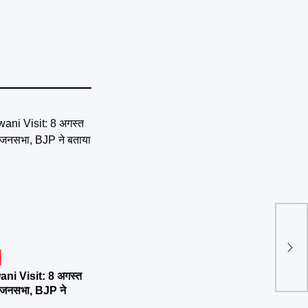
अब अ
निजी 
ni Visit: 8 अगस्त
र्तन जनसभा, BJP ने