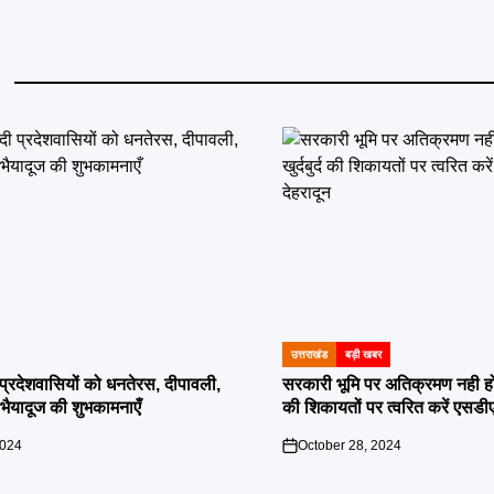
उत्तराखंड
बड़ी खबर
POSTED
IN
दी प्रदेशवासियों को धनतेरस, दीपावली,
सरकारी भूमि पर अतिक्रमण नही होगा बर
ं भैयादूज की शुभकामनाएँ
की शिकायतों पर त्वरित करें एसडी
2024
October 28, 2024
on