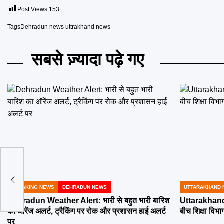
Post Views:
153
Tags
Dehradun news uttrakhand news
सबसे ज़्यादा पढ़े गए
्ति को
े कह
BREAKING NEWS
DEHRADUN NEWS
UTTARAKHAND 
POSTED
POSTED
IN
IN
Dehradun Weather Alert: भारी से बहुत भारी बारिश
Uttarakhand 
का ऑरेंज अलर्ट, ट्रैकिंग पर रोक और प्रशासन हाई अलर्ट
बीच शिक्षा विभाग
पर