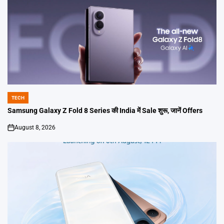
TECH
POSTED
IN
Samsung Galaxy Z Fold 8 Series की India में Sale शुरू, जानें Offers
August 8, 2026
on