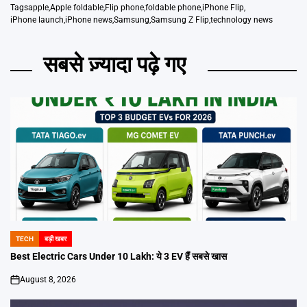
Tags
apple
,
Apple foldable
,
Flip phone
,
foldable phone
,
iPhone Flip
,
iPhone launch
,
iPhone news
,
Samsung
,
Samsung Z Flip
,
technology news
सबसे ज़्यादा पढ़े गए
TECH
बड़ी खबर
POSTED
IN
Best Electric Cars Under 10 Lakh: ये 3 EV हैं सबसे खास
August 8, 2026
on