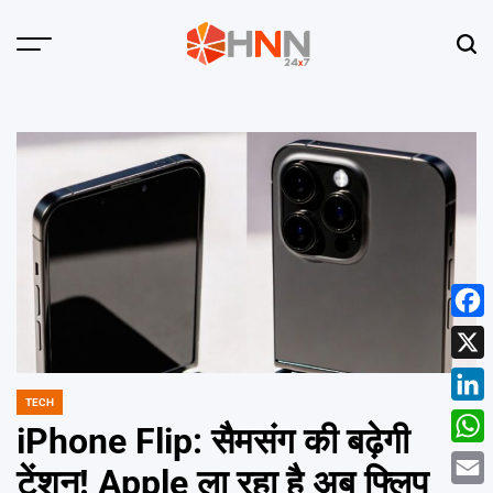
Skip
to
Menu
Sear
content
HNN
24x7
Face
X
TECH
POSTED
Linke
IN
iPhone Flip: सैमसंग की बढ़ेगी
What
टेंशन! Apple ला रहा है अब फ्लिप