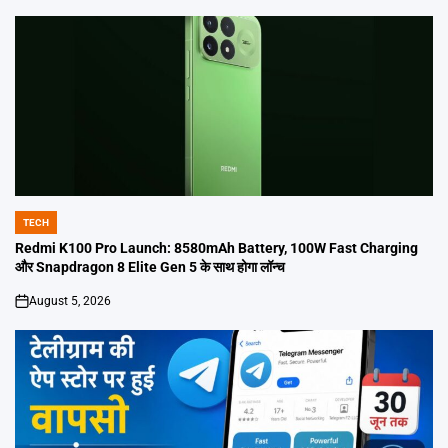
TECH
POSTED
IN
Redmi K100 Pro Launch: 8580mAh Battery, 100W Fast Charging
और Snapdragon 8 Elite Gen 5 के साथ होगा लॉन्च
August 5, 2026
on