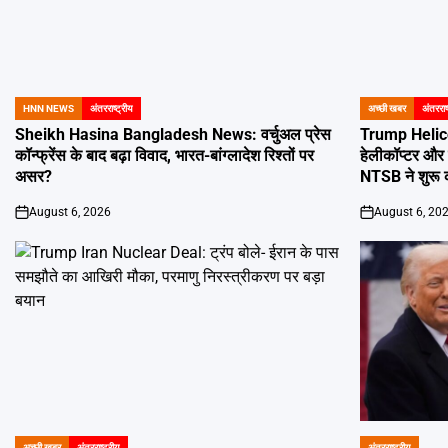
HNN NEWS
अंतरराष्ट्रीय
अच्छी खबर
अंतरराष
POSTED
POSTED
IN
IN
Sheikh Hasina Bangladesh News: वर्चुअल प्रेस
Trump Helicop
कॉन्फ्रेंस के बाद बढ़ा विवाद, भारत-बांग्लादेश रिश्तों पर
हेलीकॉप्टर और 
असर?
NTSB ने शुरू 
August 6, 2026
August 6, 20
on
on
अच्छी खबर
अंतरराष्ट्रीय
अंतरराष्ट्रीय