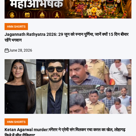
HNN SHORTS
POSTED
IN
Jagannath Rathyatra 2026: 29 जून को स्नान पूर्णिमा, जानें क्यों 15 दिन बीमार
रहेंगे भगवान
June 28, 2026
on
HNN SHORTS
POSTED
IN
Ketan Agarwal murder:मंगेतर ने प्रेमी संग मिलकर रचा कत्ल का खेल, लोहागढ़
किले में सीन रीक्रिएट