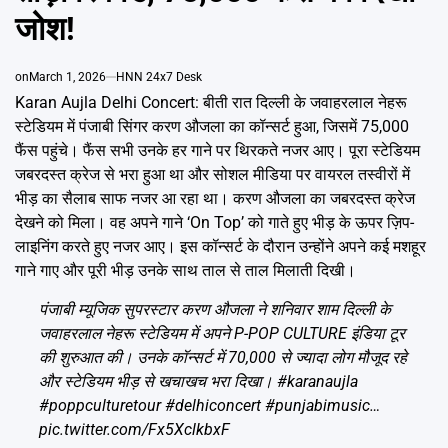
Emai
जोश!
on
March 1, 2026
HNN 24x7 Desk
Karan Aujla Delhi Concert: बीती रात दिल्ली के जवाहरलाल नेहरू
स्टेडियम में पंजाबी सिंगर करण औजला का कॉन्सर्ट हुआ, जिसमें 75,000
फैंस पहुंचे। फैंस सभी उनके हर गाने पर थिरकते नजर आए। पूरा स्टेडियम
जबरदस्त क्रेज से भरा हुआ था और सोशल मीडिया पर वायरल तस्वीरों में
भीड़ का सैलाब साफ नजर आ रहा था। करण औजला का जबरदस्त क्रेज
देखने को मिला। वह अपने गाने ‘On Top’ को गाते हुए भीड़ के ऊपर ज़िप-
लाइनिंग करते हुए नजर आए। इस कॉन्सर्ट के दौरान उन्होंने अपने कई मशहूर
गाने गाए और पूरी भीड़ उनके साथ ताल से ताल मिलाती दिखी।
पंजाबी म्यूजिक सुपरस्टार करण औजला ने शनिवार शाम दिल्ली के
जवाहरलाल नेहरू स्टेडियम में अपने P-POP CULTURE इंडिया टूर
की शुरुआत की। उनके कॉन्सर्ट में 70,000 से ज्यादा लोग मौजूद रहे
और स्टेडियम भीड़ से खचाखच भरा दिखा।
#karanaujla
#poppculturetour
#delhiconcert
#punjabimusic
…
pic.twitter.com/Fx5XclkbxF