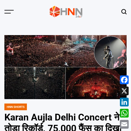
Skip
to
Menu
Sear
content
HNN
24x7
Face
X
HNN SHORTS
POSTED
Linke
IN
Karan Aujla Delhi Concert ने
What
तोड़ा रिकॉर्ड, 75,000 फैंस का दिखा