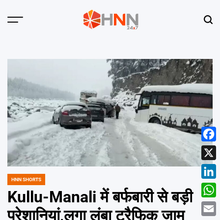
Skip
to
Menu
Sear
content
HNN
24x7
Face
X
HNN SHORTS
POSTED
Linke
IN
Kullu-Manali में बर्फबारी से बड़ी
What
परेशानियां,लगा लंबा ट्रैफिक जाम