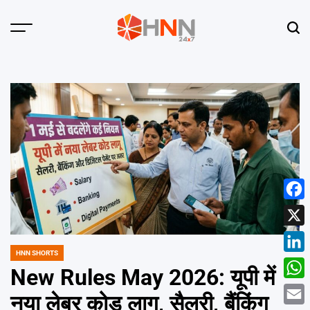
Skip
to
Menu
Sear
content
HNN
24x7
Face
X
HNN SHORTS
POSTED
Linke
IN
New Rules May 2026: यूपी में
What
नया लेबर कोड लागू, सैलरी, बैंकिंग