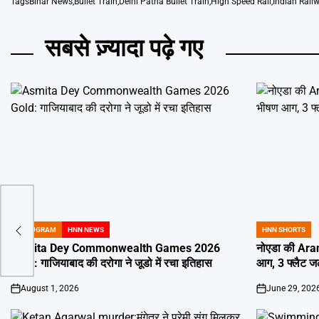
Tags
Bihar News
,
Bullet Train
,
Delhi Patna Bullet Train
,
High Speed Rail
,
Indian Rail
सबसे ज़्यादा पढ़े गए
स’
GURUGRAM
HNN NEWS
HNN SHORTS
POSTED
POSTED
IN
IN
Asmita Dey Commonwealth Games 2026
नोएडा की Aran
Gold: गाजियाबाद की दरोगा ने जूडो में रचा इतिहास
आग, 3 फ्लैट 
August 1, 2026
June 29, 202
on
on