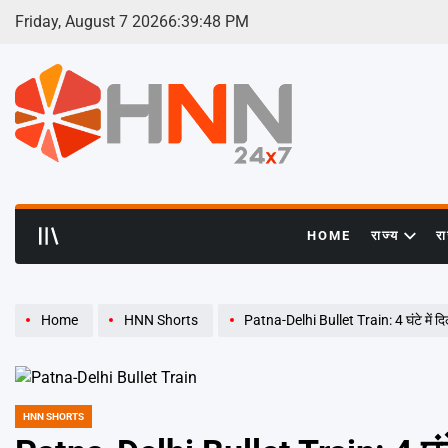
Skip
Friday, August 7 2026
6
:
39
:
49
PM
to
content
HNN
24x7
HOME
राज्य
र
Home
HNN Shorts
Patna-Delhi Bullet Train: 4 घंटे में दिल
HNN SHORTS
POSTED
IN