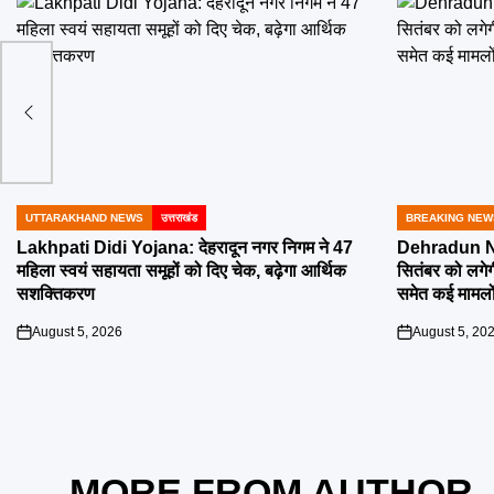
 मौका
UTTARAKHAND NEWS
उत्तराखंड
BREAKING NEW
POSTED
POSTED
IN
IN
Lakhpati Didi Yojana: देहरादून नगर निगम ने 47
Dehradun Na
महिला स्वयं सहायता समूहों को दिए चेक, बढ़ेगा आर्थिक
सितंबर को लगेग
सशक्तिकरण
समेत कई मामलों
August 5, 2026
August 5, 20
on
on
MORE FROM AUTHOR