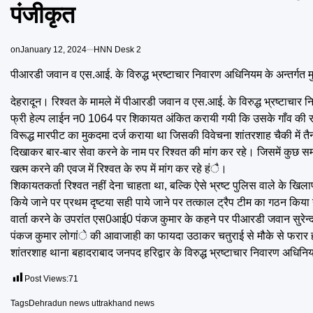
पंजीकृत
on
January 12, 2024
HNN Desk 2
पीआरडी जवान व एस.आई. के विरुद्ध भ्रष्टाचार निवारण अधिनियम के अन्तर्गत 
देहरादून। रिश्वत के मामले में पीआरडी जवान व एस.आई. के विरुद्ध भ्रष्टाचार
फ्री हेल्प लाईन न0 1064 पर शिकायत अंकित करायी गयी कि उसके गाँव की रहने
विरूद्ध मारपीट का मुकदमा दर्ज कराया था जिसकी विवेचना शांतरशाह चैकी में त
दिखाकर बार-बार सेवा करने के नाम पर रिश्वत की मांग कर रहे। जिसमें कुछ स
खत्म करने की एवज में रिश्वत के रुप में मांग कर रहे हंै।
शिकायतकर्ता रिश्वत नहीं देना चाहता था, बल्कि ऐसे भ्रष्ट पुलिस वाले के खिल
किये जाने पर प्रथम दृष्टया सही पाये जाने पर तत्काल ट्रैप टीम का गठन किया
वार्ता करने के उपरांत एस0आई0 पंकज कुमार के कहने पर पीआरडी जवान सुरेन्द
पंकज कुमार लोगांे की आवाजाही का फायदा उठाकर चतुराई से मौके से फरार हो
शांतरशाह थाना बहादराबाद जनपद हरिद्वार के विरुद्ध भ्रष्टाचार निवारण अधिनि
Post Views:
71
Tags
Dehradun news uttrakhand news