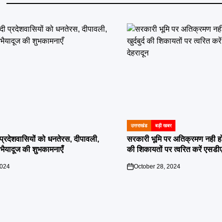
उत्तराखंड
बड़ी खबर
POSTED
IN
दी प्रदेशवासियों को धनतेरस, दीपावली,
सरकारी भूमि पर अतिक्रमण नही होगा बर
ं भैयादूज की शुभकामनाएँ
की शिकायतों पर त्वरित करें एसडी
2024
October 28, 2024
on