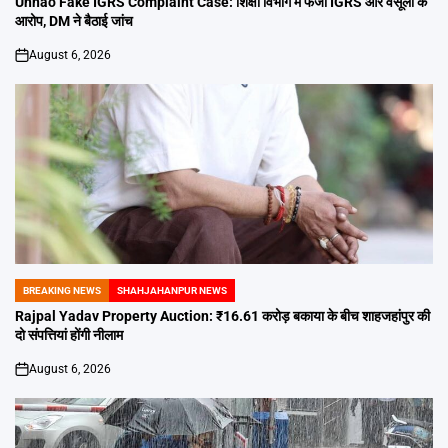
Unnao Fake IGRS Complaint Case: शिक्षा विभाग में फर्जी IGRS और वसूली के
आरोप, DM ने बैठाई जांच
August 6, 2026
on
BREAKING NEWS
SHAHJAHANPUR NEWS
POSTED
IN
Rajpal Yadav Property Auction: ₹16.61 करोड़ बकाया के बीच शाहजहांपुर की
दो संपत्तियां होंगी नीलाम
August 6, 2026
on