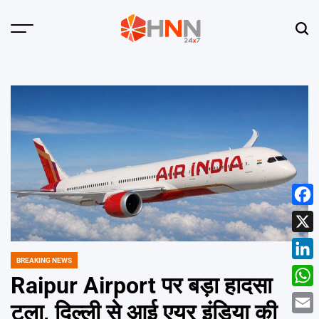
Skip
to
Menu
Sear
content
HNN
24x7
Face
X
BREAKING NEWS
POSTED
Linke
IN
Raipur Airport पर बड़ा हादसा
What
टला, दिल्ली से आई एयर इंडिया की