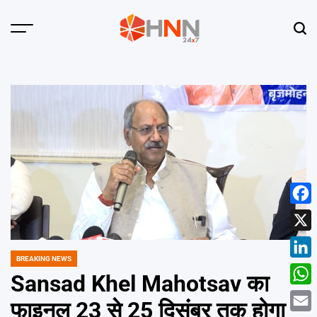
Skip
to
Menu
Sear
content
HNN
24x7
Face
X
BREAKING NEWS
POSTED
Linke
IN
Sansad Khel Mahotsav का
What
फाइनल 23 से 25 दिसंबर तक होगा