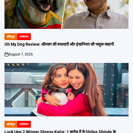
बॉलिवुड
मनोरंजन
POSTED
IN
Oh My Dog Review: ऑस्कर की वफादारी और इंसानियत की भावुक कहानी
August 7, 2026
on
बॉलीवुड
मनोरंजन
POSTED
IN
Lock Upp 2 Winner Shreya Kalra: 1 करोड़ में से Shilpa Shinde के