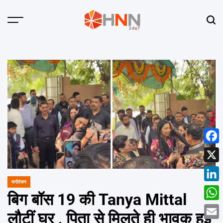
Skip
to
Menu
Sear
content
HNN
24x7
Face
X
मनोरंजन
POSTED
Linke
IN
बिग बॉस 19 की Tanya Mittal
What
लौटीं घर , पिता से मिलते ही भावुक हुईं