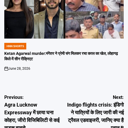
HNN SHORTS
POSTED
IN
Ketan Agarwal murder:मंगेतर ने प्रेमी संग मिलकर रचा कत्ल का खेल, लोहागढ़
किले में सीन रीक्रिएट
June 28, 2026
on
Post
Previous:
Next:
Agra Lucknow
Indigo flights crisis: इंडिगो
navigation
Expressway में छाया घना
ने यात्रियों के लिए जारी की नई
कोहरा, जीरो विजिबिलिटी से कई
ट्रैवल एडवाइजरी, जानिए क्या है
सड़क हादसे
प्लान B