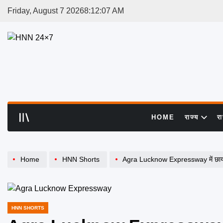
Skip
Friday, August 7 2026
8
:
12
:
07
AM
to
content
HNN
24x7
HOME
राज्य
र
Home
HNN Shorts
Agra Lucknow Expressway में छाया घ
HNN SHORTS
POSTED
IN