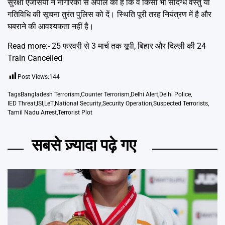
सुरक्षा एजेंसियों ने नागरिकों से अपील की है कि वे किसी भी संदिग्ध वस्तु या
गतिविधि की सूचना तुरंत पुलिस को दें। स्थिति पूरी तरह नियंत्रण में है और
घबराने की आवश्यकता नहीं है।
Read more:-
25 फरवरी से 3 मार्च तक यूपी, बिहार और दिल्ली की 24
Train Cancelled
Post Views:
144
Tags
Bangladesh Terrorism
,
Counter Terrorism
,
Delhi Alert
,
Delhi Police
,
IED Threat
,
ISI
,
LeT
,
National Security
,
Security Operation
,
Suspected Terrorists
,
Tamil Nadu Arrest
,
Terrorist Plot
सबसे ज़्यादा पढ़े गए