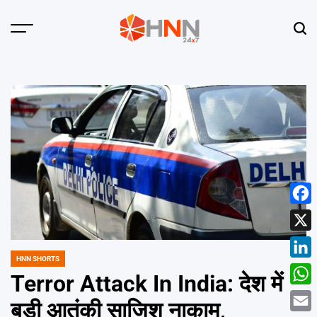
Skip
to
Menu
Sear
content
HNN
24x7
Face
X
HNN SHORTS
POSTED
Linke
IN
Terror Attack In India: देश में
What
बड़ी आतंकी साजिश नाकाम,