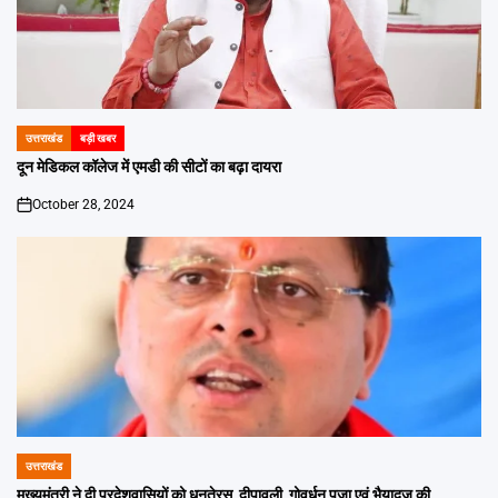
उत्तराखंड
बड़ी खबर
POSTED
IN
दून मेडिकल कॉलेज में एमडी की सीटों का बढ़ा दायरा
October 28, 2024
on
उत्तराखंड
POSTED
IN
मुख्यमंत्री ने दी प्रदेशवासियों को धनतेरस, दीपावली, गोवर्धन पूजा एवं भैयादूज की