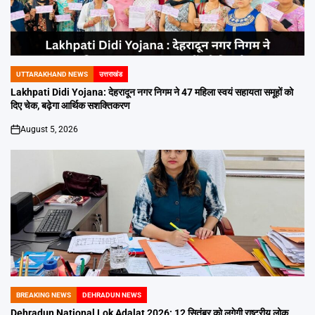
UTTARAKHAND NEWS
उत्तराखंड
POSTED
IN
Lakhpati Didi Yojana: देहरादून नगर निगम ने 47 महिला स्वयं सहायता समूहों को
दिए चेक, बढ़ेगा आर्थिक सशक्तिकरण
August 5, 2026
on
BREAKING NEWS
DEHRADUN NEWS
POSTED
IN
Dehradun National Lok Adalat 2026: 12 सितंबर को लगेगी राष्ट्रीय लोक