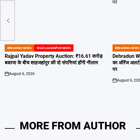
रुपये
BREAKING NEWS
SHAHJAHANPUR NEWS
BREAKING NEWS
POSTED
POSTED
IN
IN
Rajpal Yadav Property Auction: ₹16.61 करोड़
Dehradun Weat
बकाया के बीच शाहजहांपुर की दो संपत्तियां होंगी नीलाम
का ऑरेंज अलर्ट
पर
August 6, 2026
on
August 6, 20
on
MORE FROM AUTHOR