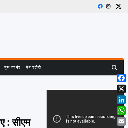
Facebook
Instagra
X
यूथ कार्नर
वेब स्टोरी
Search
Face
X
Linke
What
जाए : सीएम