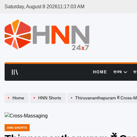
Skip
Saturday, August 8 2026
11
:
17
:
03
AM
to
content
HNN
24x7
HOME
राज्य
र
Home
HNN Shorts
Thiruvananthapuram में Cross-Mas
HNN SHORTS
POSTED
IN