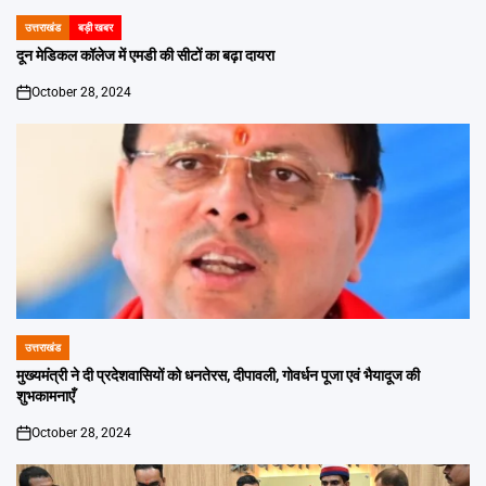
उत्तराखंड
बड़ी खबर
POSTED
IN
दून मेडिकल कॉलेज में एमडी की सीटों का बढ़ा दायरा
October 28, 2024
on
उत्तराखंड
POSTED
IN
मुख्यमंत्री ने दी प्रदेशवासियों को धनतेरस, दीपावली, गोवर्धन पूजा एवं भैयादूज की
शुभकामनाएँ
October 28, 2024
on