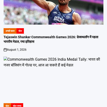
अच्छी खबर
खेल
POSTED
IN
Tejaswin Shankar Commonwealth Games 2026: डेकाथलॉन में पहला
भारतीय मेडल, रचा इतिहास
August 1, 2026
on
खेल
खेल जगत