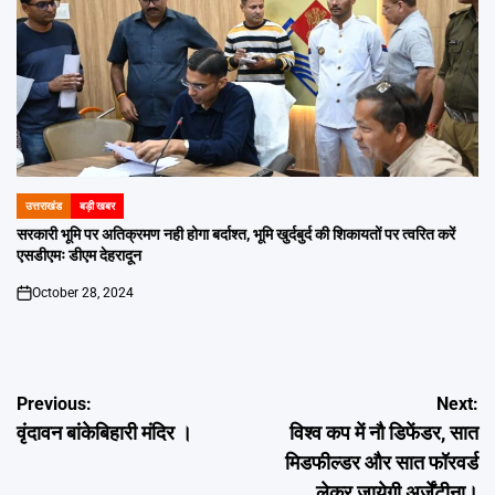
उत्तराखंड
बड़ी खबर
POSTED
IN
सरकारी भूमि पर अतिक्रमण नही होगा बर्दाश्त, भूमि खुर्दबुर्द की शिकायतों पर त्वरित करें
एसडीएमः डीएम देहरादून
October 28, 2024
on
Post
Previous:
Next:
वृंदावन बांकेबिहारी मंदिर ।
विश्व कप में नौ डिफेंडर, सात
navigation
मिडफील्डर और सात फॉरवर्ड
लेकर जायेगी अर्जेंटीना।