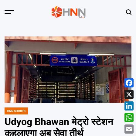
Skip
to
Menu
Sear
content
HNN
24x7
Face
X
HNN SHORTS
POSTED
Linke
IN
Udyog Bhawan मेट्रो स्टेशन
What
कहलाएगा अब सेवा तीर्थ