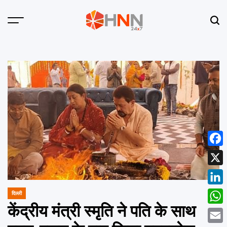
Skip
to
Menu
Sear
content
HNN
24x7
Face
X
Linke
दिल्ली
POSTED
IN
केंद्रीय मंत्री स्मृति ने पति के साथ
What