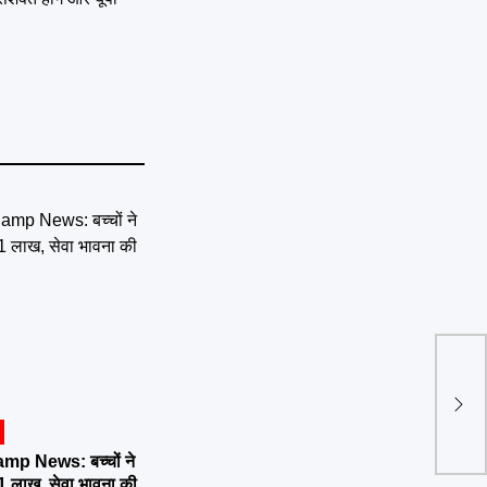
ISRO
गगनय
टेस्ट
p News: बच्चों ने
51 लाख, सेवा भावना की