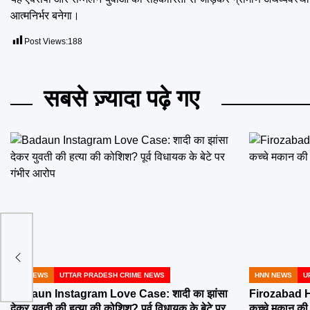
आत्मनिर्भर बनेगा।
Post Views:
188
सबसे ज़्यादा पढ़े गए
ेबल
 50%
UP NEWS
UTTAR PRADESH CRIME NEWS
HNN NEWS
U
POSTED
POSTED
IN
IN
Badaun Instagram Love Case: शादी का झांसा
Firozabad H
देकर युवती की हत्या की कोशिश? पूर्व विधायक के बेटे पर
कच्चे मकान की छ